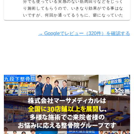
分でも使っている実感のない筋肉回りなどをじっく
り施術してもらうので、いきなり効果がでる事はな
いですが、何回か通ってるうちに、癖になっていた
腰痛や体の固さが改善されて身体が軽い感覚です。
交通事故後のリハビリで来てらっしゃる患者さんも
→ Googleでレビュー（320件）を確認する
多いみたいなので病院で湿布もらうだけなら、絶対
にこちらでの治療、リハビリおすすめです。スタッ
フの方は皆さん明るくてハキハキして心地よい院で
す。
神田酒太郎
2 か月前
仕事柄、長時間のデスクワークや機器作業が多く、
首・肩・腰の負担に悩んでいましたが、チラシをい
ただき、無料体験を受けたことをきっかけに通うよ
うになりました。

その場しのぎではなく、体の状態や原因を丁寧に説