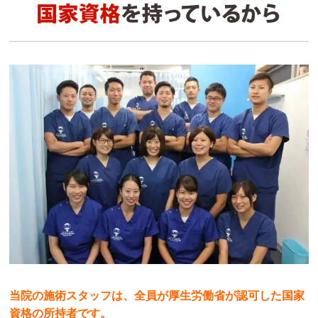
ykn wtn
4 週間前
腰痛の治療でいつもお世話になってます。

どのスタッフの方も親切で、技術もしっかりされて
いて満足してます！

引き続きお世話になります。
満月
2 か月前
動画広告でキャンペーンをやってるのを見て、今日
初めて行ったんですが、この店舗の方達、めっちゃ
元気いいし、丁寧な接客だし技術もしっかりしてる
と思う。今日施術してくれたお兄さんはちゃんとし
たエビデンスを持って施術の説明をしてくれてしか
も腕もいい、と感じました。近いうちまた行く予定
当院の施術スタッフは、全員が厚生労働省が認可した国家
です
資格の所持者です。