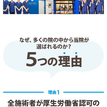
明しながら対応していただけるので安心感がありま
す。

スタッフの皆さんも明るく、院内の雰囲気も良いた
め通いやすいです。

毎回、状態に合わせて施術内容を調整していただけ
る点も非常に助かっています。

神田周辺で整骨院を探している方にはおすすめでき
ると思います。
き
1 か月前
五十肩で可動域が元に戻らずガチガチがたった1回
の施術でも効果を実感。猫背矯正で正しい肩の位置
に戻してもらうと肩がベッドにペタリ。

丁寧な問診と施術、かなりおすすめ。

初めての整骨院で少し不安がありましたが心配いり
ませんでした。定期的に通います。