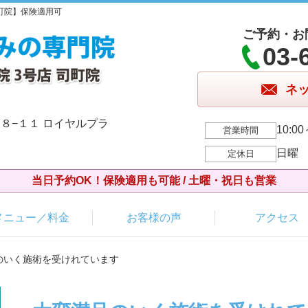
司町院】保険適用可
ご予約・お
03-
ネ
８−１１ ロイヤルプラ
10:00
営業時間
日曜
定休日
当日予約OK！保険適用も可能 / 土曜・祝日も営業
メニュー／料金
お客様の声
アクセス
のいく施術を受けれています