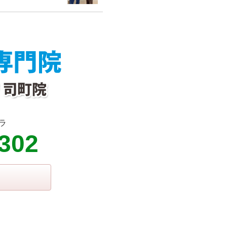
ラ
3302